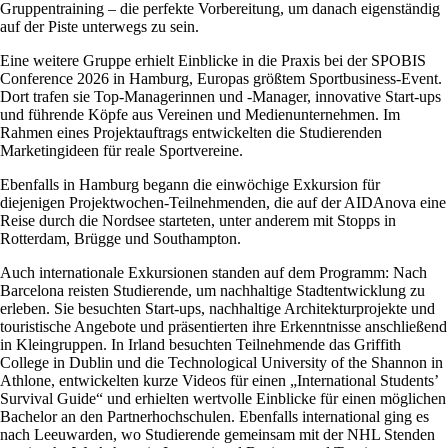
Gruppentraining – die perfekte Vorbereitung, um danach eigenständig
auf der Piste unterwegs zu sein.
Eine weitere Gruppe erhielt Einblicke in die Praxis bei der SPOBIS
Conference 2026 in Hamburg, Europas größtem Sportbusiness-Event.
Dort trafen sie Top-Managerinnen und -Manager, innovative Start-ups
und führende Köpfe aus Vereinen und Medienunternehmen. Im
Rahmen eines Projektauftrags entwickelten die Studierenden
Marketingideen für reale Sportvereine.
Ebenfalls in Hamburg begann die einwöchige Exkursion für
diejenigen Projektwochen-Teilnehmenden, die auf der AIDAnova eine
Reise durch die Nordsee starteten, unter anderem mit Stopps in
Rotterdam, Brügge und Southampton.
Auch internationale Exkursionen standen auf dem Programm: Nach
Barcelona reisten Studierende, um nachhaltige Stadtentwicklung zu
erleben. Sie besuchten Start-ups, nachhaltige Architekturprojekte und
touristische Angebote und präsentierten ihre Erkenntnisse anschließend
in Kleingruppen. In Irland besuchten Teilnehmende das Griffith
College in Dublin und die Technological University of the Shannon in
Athlone, entwickelten kurze Videos für einen „International Students’
Survival Guide“ und erhielten wertvolle Einblicke für einen möglichen
Bachelor an den Partnerhochschulen. Ebenfalls international ging es
nach Leeuwarden, wo Studierende gemeinsam mit der NHL Stenden