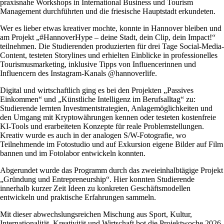
praxisnahe Workshops in International Business und Tourism
Management durchführten und die friesische Hauptstadt erkundeten.
Wer es lieber etwas kreativer mochte, konnte in Hannover bleiben und
am Projekt „#HannoverHype – deine Stadt, dein Clip, dein Impact!“
teilnehmen. Die Studierenden produzierten für drei Tage Social-Media-
Content, testeten Storylines und erhielten Einblicke in professionelles
Tourismusmarketing, inklusive Tipps von Influencerinnen und
Influencern des Instagram-Kanals @hannoverlife.
Digital und wirtschaftlich ging es bei den Projekten „Passives
Einkommen“ und „Künstliche Intelligenz im Berufsalltag“ zu:
Studierende lernten Investmentstrategien, Anlagemöglichkeiten und
den Umgang mit Kryptowährungen kennen oder testeten kostenfreie
KI-Tools und erarbeiteten Konzepte für reale Problemstellungen.
Kreativ wurde es auch in der analogen S/W-Fotografie, wo
Teilnehmende im Fotostudio und auf Exkursion eigene Bilder auf Film
bannen und im Fotolabor entwickeln konnten.
Abgerundet wurde das Programm durch das zweieinhalbtägige Projekt
„Gründung und Entrepreneurship“. Hier konnten Studierende
innerhalb kurzer Zeit Ideen zu konkreten Geschäftsmodellen
entwickeln und praktische Erfahrungen sammeln.
Mit dieser abwechslungsreichen Mischung aus Sport, Kultur,
Internationalität, Kreativität und Wirtschaft bot die Projektwoche 2026