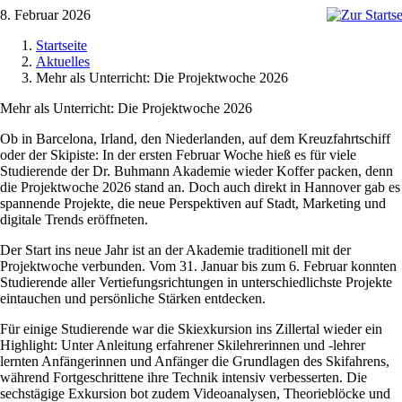
Zum
8. Februar 2026
Inhalt
Startseite
springen
Aktuelles
Mehr als Unterricht: Die Projektwoche 2026
Mehr als Unterricht: Die Projektwoche 2026
Ob in Barcelona, Irland, den Niederlanden, auf dem Kreuzfahrtschiff
oder der Skipiste: In der ersten Februar Woche hieß es für viele
Studierende der Dr. Buhmann Akademie wieder Koffer packen, denn
die Projektwoche 2026 stand an. Doch auch direkt in Hannover gab es
spannende Projekte, die neue Perspektiven auf Stadt, Marketing und
digitale Trends eröffneten.
Der Start ins neue Jahr ist an der Akademie traditionell mit der
Projektwoche verbunden. Vom 31. Januar bis zum 6. Februar konnten
Studierende aller Vertiefungsrichtungen in unterschiedlichste Projekte
eintauchen und persönliche Stärken entdecken.
Für einige Studierende war die Skiexkursion ins Zillertal wieder ein
Highlight: Unter Anleitung erfahrener Skilehrerinnen und -lehrer
lernten Anfängerinnen und Anfänger die Grundlagen des Skifahrens,
während Fortgeschrittene ihre Technik intensiv verbesserten. Die
sechstägige Exkursion bot zudem Videoanalysen, Theorieblöcke und