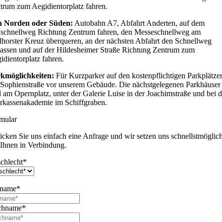
trum zum Aegidientorplatz fahren.
 Norden oder Süden:
Autobahn A7, Abfahrt Anderten, auf dem
schnellweg Richtung Zentrum fahren, den Messeschnellweg am
lhorster Kreuz überqueren, an der nächsten Abfahrt den Schnellweg
lassen und auf der Hildesheimer Straße Richtung Zentrum zum
idientorplatz fahren.
kmöglichkeiten:
Für Kurzparker auf den kostenpflichtigen Parkplätze
 Sophienstraße vor unserem Gebäude. Die nächstgelegenen Parkhäuser
d am Opernplatz, unter der Galerie Luise in der Joachimstraße und bei d
rkassenakademie im Schiffgraben.
mular
icken Sie uns einfach eine Anfrage und wir setzen uns schnellstmöglic
 Ihnen in Verbindung.
chlecht
*
rname
*
chname
*