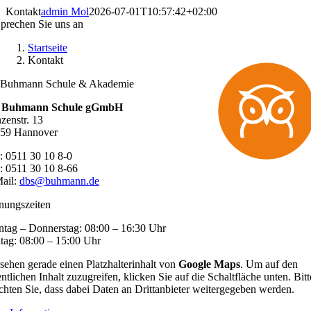
Zum
Kontakt
admin Mol
2026-07-01T10:57:42+02:00
Inhalt
prechen Sie uns an
springen
Startseite
Kontakt
 Buhmann Schule & Akademie
. Buhmann Schule gGmbH
nzenstr. 13
59 Hannover
.: 0511 30 10 8-0
: 0511 30 10 8-66
ail:
dbs@buhmann.de
nungszeiten
tag – Donnerstag: 08:00 – 16:30 Uhr
itag: 08:00 – 15:00 Uhr
 sehen gerade einen Platzhalterinhalt von
Google Maps
. Um auf den
entlichen Inhalt zuzugreifen, klicken Sie auf die Schaltfläche unten. Bitt
chten Sie, dass dabei Daten an Drittanbieter weitergegeben werden.