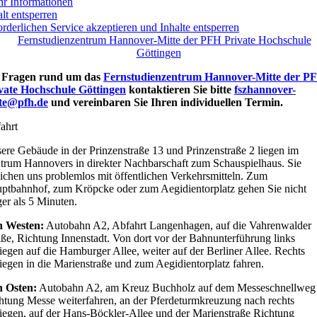
r Informationen
alt entsperren
orderlichen Service akzeptieren und Inhalte entsperren
 Fragen rund um das
Fernstudienzentrum Hannover-Mitte der P
vate Hochschule Göttingen
kontaktieren Sie bitte
fszhannover-
te@pfh.de
und vereinbaren Sie Ihren individuellen Termin.
ahrt
ere Gebäude in der Prinzenstraße 13 und Prinzenstraße 2 liegen im
trum Hannovers in direkter Nachbarschaft zum Schauspielhaus. Sie
eichen uns problemlos mit öffentlichen Verkehrsmitteln. Zum
ptbahnhof, zum Kröpcke oder zum Aegidientorplatz gehen Sie nicht
ger als 5 Minuten.
 Westen:
Autobahn A2, Abfahrt Langenhagen, auf die Vahrenwalder
aße, Richtung Innenstadt. Von dort vor der Bahnunterführung links
iegen auf die Hamburger Allee, weiter auf der Berliner Allee. Rechts
iegen in die Marienstraße und zum Aegidientorplatz fahren.
 Osten:
Autobahn A2, am Kreuz Buchholz auf dem Messeschnellweg
htung Messe weiterfahren, an der Pferdeturmkreuzung nach rechts
iegen, auf der Hans-Böckler-Allee und der Marienstraße Richtung