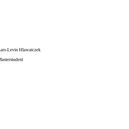
ars-Levin Hlawatczek
asterstudent