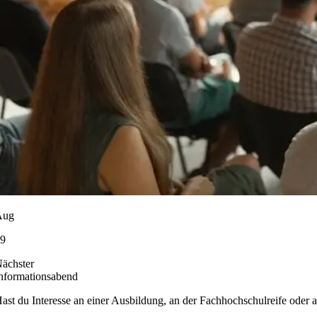
Aug
9
ächster
nforma­tions­abend
ast du Interesse an einer Ausbildung, an der Fachhochschulreife oder