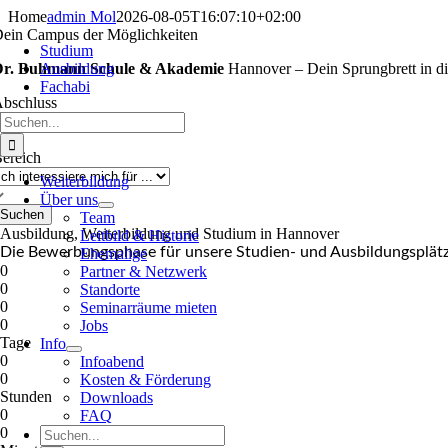
Zum
Home
admin Mol
2026-08-05T16:07:10+02:00
Inhalt
ein Campus der Möglichkeiten
Studium
springen
r. Buhmann Schule & Akademie
Ausbildung
Hannover – Dein Sprungbrett in di
Fachabi
bschluss
Suche
nach:
ereich
Weiterbildung
Über uns
Suchen
Team
Ausbildung, Weiter­bildung und Studium in Hannover
Leitbild & Historie
Die Bewerbungs­phase für unsere Studien- und Ausbildungs­plätz
Ehemalige
0
Partner & Netzwerk
0
Standorte
0
Seminarräume mieten
0
Jobs
Tage
Info
0
Infoabend
0
Kosten & Förderung
Stunden
Downloads
0
FAQ
0
Suche