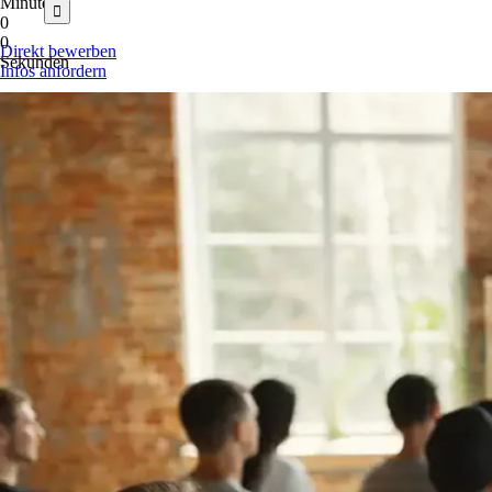
Minuten
nach:
0
0
Direkt bewerben
Sekunden
Infos anfordern