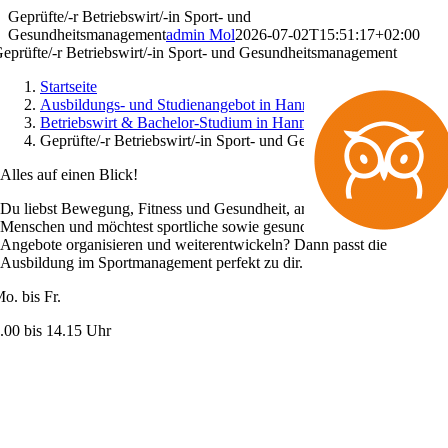
Zum
Geprüfte/-r Betriebswirt/-in Sport- und
Inhalt
Gesundheitsmanagement
admin Mol
2026-07-02T15:51:17+02:00
springen
eprüfte/-r Betriebswirt/-in Sport- und Gesundheits­management
Startseite
Ausbildungs- und Studienangebot in Hannover
Betriebswirt & Bachelor-Studium in Hannover
Geprüfte/-r Betriebswirt/-in Sport- und Gesundheitsmanagement
Alles auf einen Blick!
Du liebst Bewegung, Fitness und Gesundheit, arbeitest gerne mit
Menschen und möchtest sportliche sowie gesundheitsorientierte
Angebote organisieren und weiterentwickeln? Dann passt die
Ausbildung im Sportmanagement perfekt zu dir.
o. bis Fr.
.00 bis 14.15 Uhr