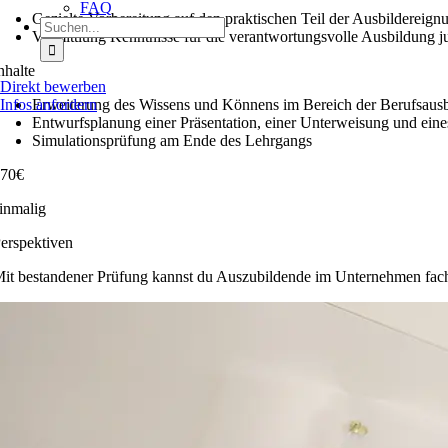
FAQ
Gezielte Vorbereitung auf den praktischen Teil der Ausbildereig
Suche
Vermittlung Kenntnisse für die verantwortungsvolle Ausbildung 
nach:
nhalte
Direkt bewerben
Infos anfordern
Erweiterung des Wissens und Könnens im Bereich der Berufsaus
Entwurfsplanung einer Präsentation, einer Unterweisung und ein
Simulationsprüfung am Ende des Lehrgangs
70€
inmalig
erspektiven
it bestandener Prüfung kannst du Auszubildende im Unternehmen fach