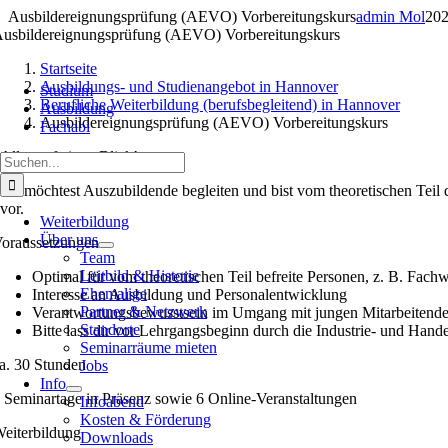
Zum
Ausbildereignungsprüfung (AEVO) Vorbereitungskurs
admin Mol
202
Inhalt
usbilder­eignungs­prüfung (AEVO) Vorbereitungs­kurs
springen
Startseite
Ausbildungs- und Studienangebot in Hannover
Studium
Berufliche Weiterbildung (berufsbegleitend) in Hannover
Ausbildung
Ausbildereignungsprüfung (AEVO) Vorbereitungskurs
Fachabi
Alles auf einen Blick!
Suche
nach:
Du möchtest Auszubildende begleiten und bist vom theoretischen Teil d
vor.
Weiterbildung
Über uns
oraus­setzun­gen
Team
Leitbild & Historie
Optimal für vom theoretischen Teil befreite Personen, z. B. Fachw
Ehemalige
Interesse an Ausbildung und Personalentwicklung
Partner & Netzwerk
Verantwortungsbewusstsein im Umgang mit jungen Mitarbeitend
Standorte
Bitte lass dir vor Lehrgangsbeginn durch die Industrie- und Hande
Seminarräume mieten
a. 30 Stunden
Jobs
Info
 Seminartage in Präsenz sowie 6 Online-Veranstaltungen
Infoabend
Kosten & Förderung
eiterbildung
Downloads