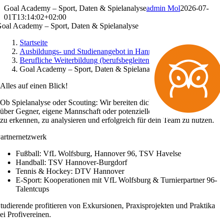
Zum
Goal Academy – Sport, Daten & Spielanalyse
admin Mol
2026-07-
Inhalt
01T13:14:02+02:00
springen
oal Academy – Sport, Daten & Spielanalyse
Startseite
Ausbildungs- und Studienangebot in Hannover
Berufliche Weiterbildung (berufsbegleitend) in Hannover
Goal Academy – Sport, Daten & Spielanalyse
Alles auf einen Blick!
Ob Spielanalyse oder Scouting: Wir bereiten dich darauf vor, Daten
über Gegner, eigene Mannschaft oder potenzielle Spieler systematisch
zu erkennen, zu analysieren und erfolgreich für dein Team zu nutzen.
artner­netzwerk
Fußball: VfL Wolfsburg, Hannover 96, TSV Havelse
Handball: TSV Hannover-Burgdorf
Tennis & Hockey: DTV Hannover
E-Sport: Kooperationen mit VfL Wolfsburg & Turnierpartner 96-
Talentcups
tudierende profitieren von Exkursionen, Praxisprojekten und Praktika
ei Profivereinen.