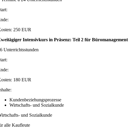
tart:
nde:
osten: 250 EUR
weitägiger Intensivkurs in Präsenz: Teil 2 für Büromanagement
6 Unterrichtsstunden
tart:
nde:
osten: 180 EUR
nhalte:
Kundenbeziehungsprozesse
Wirtschafts- und Sozialkunde
irtschafts- und Sozialkunde
ür alle Kaufleute