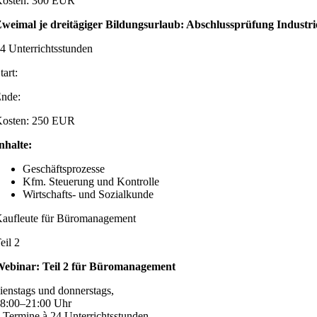
osten: 300 EUR
weimal je dreitägiger Bildungsurlaub: Abschlussprüfung Industri
4 Unterrichtsstunden
tart:
nde:
osten: 250 EUR
nhalte:
Geschäftsprozesse
Kfm. Steuerung und Kontrolle
Wirtschafts- und Sozialkunde
aufleute für Büro­management
eil 2
ebinar: Teil 2 für Büromanagement
ienstags und donnerstags,
8:00–21:00 Uhr
 Termine à 24 Unterrichtsstunden