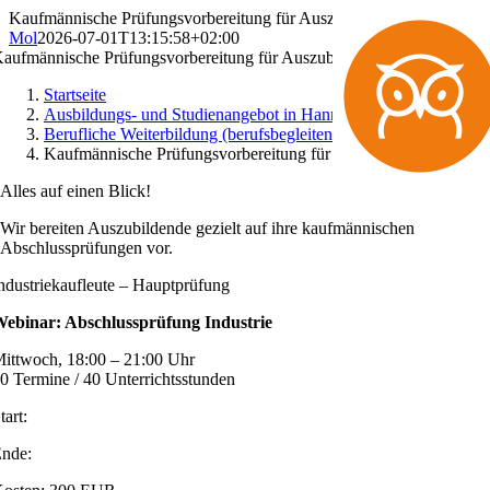
Zum
Kaufmännische Prüfungsvorbereitung für Auszubildende
admin
Inhalt
Mol
2026-07-01T13:15:58+02:00
springen
aufmän­nische Prüfungs­vorberei­tung für Auszubildende
Startseite
Ausbildungs- und Studienangebot in Hannover
Berufliche Weiterbildung (berufsbegleitend) in Hannover
Kaufmännische Prüfungsvorbereitung für Auszubildende
Alles auf einen Blick!
Wir bereiten Auszubildende gezielt auf ihre kaufmännischen
Abschlussprüfungen vor.
ndustrie­kaufleute – Hauptprüfung
ebinar: Abschlussprüfung Industrie
ittwoch, 18:00 – 21:00 Uhr
0 Termine / 40 Unterrichtsstunden
tart:
nde: