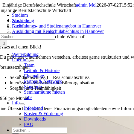
Zum
Einjährige Berufsfachschule Wirtschaft
admin Mol
2026-07-02T15:52
Inhalt
injährige Berufsfachschule Wirtschaft
Studium
springen
Ausbildung
Startseite
Fachabi
Ausbildungs- und Studienangebot in Hannover
Ausbildung mit Realschulabschluss in Hannover
Suche
Einjährige Berufsfachschule Wirtschaft
nach:
Alles auf einen Blick!
Weiterbildung
Du möchtest Unternehmen verstehen, arbeitest gerne strukturiert und wi
Über uns
Team
oraus­setzun­gen
Leitbild & Historie
Ehemalige
Sekundarabschluss I – Realschulabschluss
Partner & Netzwerk
Interesse an Wirtschaft und Büroorganisation
Standorte
Sorgfalt und Teamfähigkeit
Seminarräume mieten
Jobs
95
€ pro Monat
Info
Infoabend
ine Übersicht verschiedener Finanzierungsmöglichkeiten sowie Infor
Kosten & Förderung
Downloads
FAQ
Suche