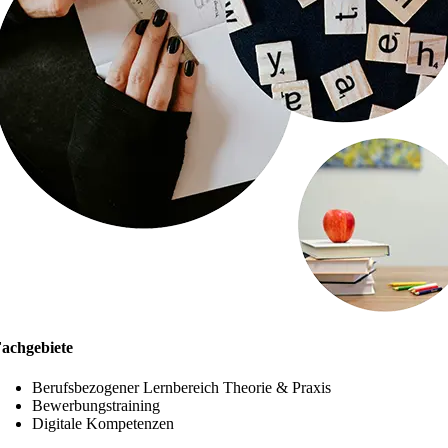
achgebiete
Berufsbezo­gener Lernbereich Theorie & Praxis
Bewerbungs­training
Digitale Kompetenzen