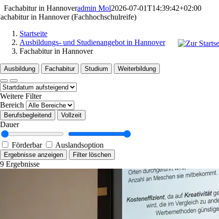
Zum
Fachabitur in Hannover
admin Mol
2026-07-01T14:39:42+02:00
Inhalt
achabitur in Hannover (Fach­hoch­schul­reife)
springen
Startseite
Ausbildungs- und Studienangebot in Hannover
Fachabitur in Hannover
Ausbildung
Fachabitur
Studium
Weiterbildung
Sortierung
Weitere Filter
Bereich
Berufsbegleitend
Vollzeit
Dauer
Förderbar
Auslandsoption
Ergebnisse anzeigen
Filter löschen
9 Ergebnisse