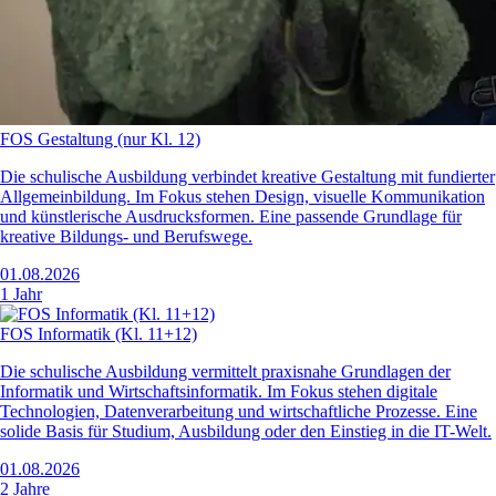
FOS Gestaltung (nur Kl. 12)
Die schulische Ausbildung verbindet kreative Gestaltung mit fundierter
Allgemeinbildung. Im Fokus stehen Design, visuelle Kommunikation
und künstlerische Ausdrucksformen. Eine passende Grundlage für
kreative Bildungs- und Berufswege.
01.08.2026
1 Jahr
FOS Informatik (Kl. 11+12)
Die schulische Ausbildung vermittelt praxisnahe Grundlagen der
Informatik und Wirtschaftsinformatik. Im Fokus stehen digitale
Technologien, Datenverarbeitung und wirtschaftliche Prozesse. Eine
solide Basis für Studium, Ausbildung oder den Einstieg in die IT-Welt.
01.08.2026
2 Jahre